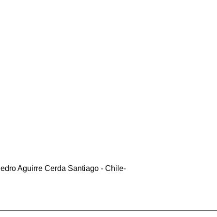
edro Aguirre Cerda Santiago - Chile-
cliente5@status.cl /