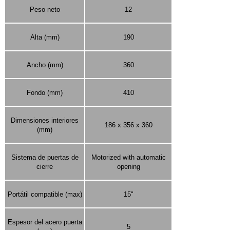
Peso neto
12
Alta (mm)
190
Ancho (mm)
360
Fondo (mm)
410
Dimensiones interiores
186 x 356 x 360
(mm)
Sistema de puertas de
Motorized with automatic
cierre
opening
Portátil compatible (max)
15"
Espesor del acero puerta
5