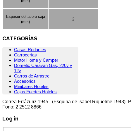
(mm)
Espesor del acero caja
2
(mm)
CATEGORÍAS
Casas Rodantes
Carrocerías
Motor Home y Camper
Dometic Caravan Gas, 220v y
12v
Carros de Arrastre
Accesorios
Minibares Hoteles
Cajas Fuertes Hoteles
Correa Errázuriz 1945 - (Esquina de Isabel Riquelme 1948)- P
Fono: 2 2512 8866
Log in