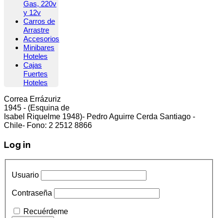
Gas, 220v
y 12v
Carros de
Arrastre
Accesorios
Minibares
Hoteles
Cajas
Fuertes
Hoteles
Correa Errázuriz
cliente5@status.cl /
(2) 2512 8866
1945 - (Esquina de
Isabel Riquelme 1948)- Pedro Aguirre Cerda Santiago -
Chile- Fono: 2 2512 8866
Log in
Usuario
Contraseña
Recuérdeme