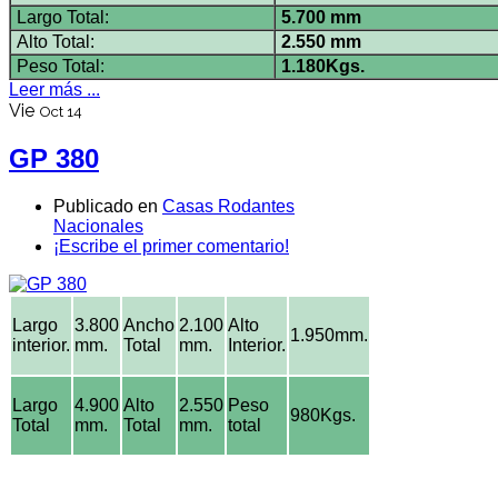
Largo Total:
5.700 mm
Alto Total:
2.550 mm
Peso Total
:
1.180Kgs.
Leer más ...
Vie
Oct 14
GP 380
Publicado en
Casas Rodantes
Nacionales
¡Escribe el primer comentario!
Largo
3.800
Ancho
2.100
Alto
1.950mm.
interior.
mm.
Total
mm.
Interior.
Largo
4.900
Alto
2.550
Peso
980Kgs.
Total
mm.
Total
mm.
total