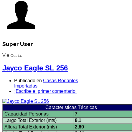
Super User
Vie
Oct 14
Jayco Eagle SL 256
Publicado en
Casas Rodantes
Importadas
¡Escribe el primer comentario!
Caracteristicas Técnicas
Capacidad Personas
7
Largo Total Exterior (mts)
8,1
Altura Total Exterior (mts)
2,60