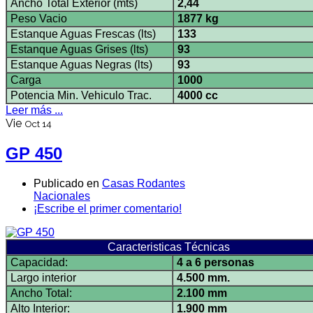
Ancho Total Exterior (mts)
2,44
Peso Vacio
1877 kg
Estanque Aguas Frescas (lts)
133
Estanque Aguas Grises (lts)
93
Estanque Aguas Negras (lts)
93
Carga
1000
Potencia Min. Vehiculo Trac.
4000 cc
Leer más ...
Vie
Oct 14
GP 450
Publicado en
Casas Rodantes
Nacionales
¡Escribe el primer comentario!
Caracteristicas Técnicas
Capacidad:
4 a 6 personas
Largo interior
4.500 mm.
Ancho Total:
2.100 mm
Alto Interior:
1.900 mm