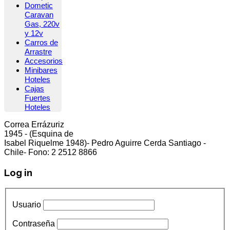
Dometic
Caravan
Gas, 220v
y 12v
Carros de
Arrastre
Accesorios
Minibares
Hoteles
Cajas
Fuertes
Hoteles
Correa Errázuriz
cliente5@status.cl /
(2) 2512 8866
1945 - (Esquina de
Isabel Riquelme 1948)- Pedro Aguirre Cerda Santiago -
Chile- Fono: 2 2512 8866
Log in
Usuario
Contraseña