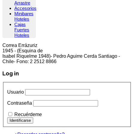
Arrastre
Accesorios
Minibares
Hoteles
Cajas
Fuertes
Hoteles
Correa Errázuriz
cliente5@status.cl /
(2) 2512 8866
1945 - (Esquina de
Isabel Riquelme 1948)- Pedro Aguirre Cerda Santiago -
Chile- Fono: 2 2512 8866
Log in
Usuario
Contraseña
Recuérdeme