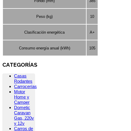
Fondo (mm)
385
Peso (kg)
10
Clasificación energética
A+
Consumo energía anual (kWh)
105
CATEGORÍAS
Casas
Rodantes
Carrocerías
Motor
Home y
Camper
Dometic
Caravan
Gas, 220v
y 12v
Carros de