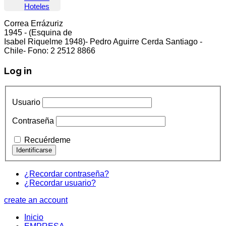
Hoteles
Correa Errázuriz
cliente5@status.cl /
(2) 2512 8866
1945 - (Esquina de
Isabel Riquelme 1948)- Pedro Aguirre Cerda Santiago -
Chile- Fono: 2 2512 8866
Log in
Usuario
Contraseña
Recuérdeme
¿Recordar contraseña?
¿Recordar usuario?
create an account
Inicio