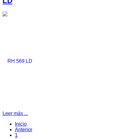
LD
Leer más ...
Inicio
Anterior
1