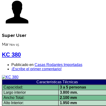
Super User
Mar
Nov 15
KC 380
Publicado en
Casas Rodantes Importadas
¡Escribe el primer comentario!
Caracteristicas Técnicas
Capacidad:
3 a 5 personas
Largo interior
3.800 mm.
Ancho Total:
2.100 mm
Alto Interior:
1.950 mm