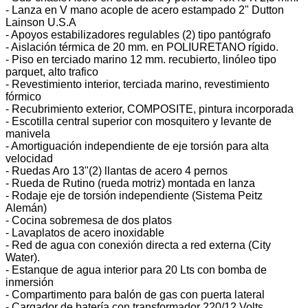
- Lanza en V mano acople de acero estampado 2" Dutton
Lainson U.S.A
- Apoyos estabilizadores regulables (2) tipo pantógrafo
- Aislación térmica de 20 mm. en POLIURETANO rígido.
- Piso en terciado marino 12 mm. recubierto, linóleo tipo
parquet, alto trafico
- Revestimiento interior, terciada marino, revestimiento
fórmico
- Recubrimiento exterior, COMPOSITE, pintura incorporada
- Escotilla central superior con mosquitero y levante de
manivela
- Amortiguación independiente de eje torsión para alta
velocidad
- Ruedas Aro 13"(2) llantas de acero 4 pernos
- Rueda de Rutino (rueda motriz) montada en lanza
- Rodaje eje de torsión independiente (Sistema Peitz
Alemán)
- Cocina sobremesa de dos platos
- Lavaplatos de acero inoxidable
- Red de agua con conexión directa a red externa (City
Water).
- Estanque de agua interior para 20 Lts con bomba de
inmersión
- Compartimento para balón de gas con puerta lateral
- Cargador de batería con transformador 220/12 Volts.