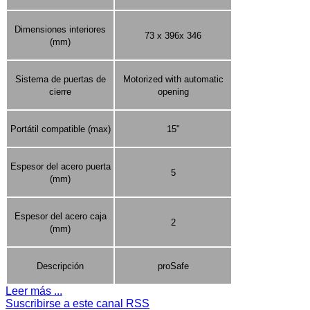
Dimensiones interiores
73 x 396x 346
(mm)
Sistema de puertas de
Motorized with automatic
cierre
opening
Portátil compatible (max)
15"
Espesor del acero puerta
5
(mm)
Espesor del acero caja
2
(mm)
Descripción
proSafe
Leer más ...
Suscribirse a este canal RSS