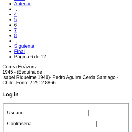
Anterior
…
4
5
6
7
8
…
Siguiente
Final
Página 6 de 12
Correa Errázuriz
cliente5@status.cl /
(2) 2512 8866
1945 - (Esquina de
Isabel Riquelme 1948)- Pedro Aguirre Cerda Santiago -
Chile- Fono: 2 2512 8866
Log in
Usuario
Contraseña