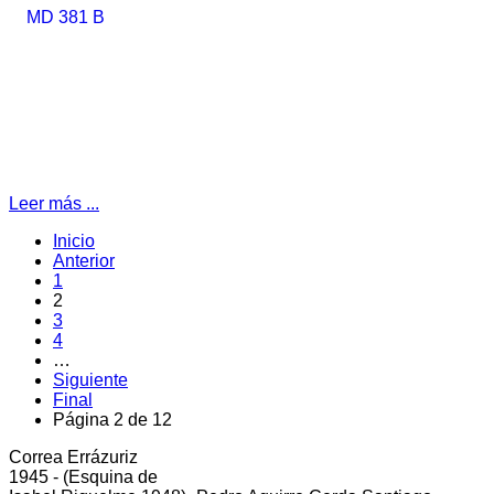
Leer más ...
Inicio
Anterior
1
2
3
4
…
Siguiente
Final
Página 2 de 12
Correa Errázuriz
cliente5@status.cl /
(2) 2512 8866
1945 - (Esquina de