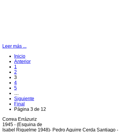
Leer más ...
Inicio
Anterior
1
2
3
4
5
…
Siguiente
Final
Página 3 de 12
Correa Errázuriz
cliente5@status.cl /
(2) 2512 8866
1945 - (Esquina de
Isabel Riquelme 1948)- Pedro Aguirre Cerda Santiago -