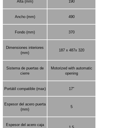
Alta (mm)
190
Ancho (mm)
490
Fondo (mm)
370
Dimensiones interiores
187 x 487x 320
(mm)
Sistema de puertas de
Motorized with automatic
cierre
opening
Portátil compatible (max)
17"
Espesor del acero puerta
5
(mm)
Espesor del acero caja
1.5