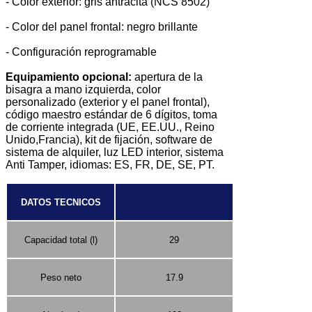
- Color exterior: gris antracita (NCS 8502)
- Color del panel frontal: negro brillante
- Configuración reprogramable
Equipamiento opcional:
apertura de la
bisagra a mano izquierda, color
personalizado (exterior y el panel frontal),
código maestro estándar de 6 dígitos, toma
de corriente integrada (UE, EE.UU., Reino
Unido,Francia), kit de fijación, software de
sistema de alquiler, luz LED interior, sistema
Anti Tamper, idiomas: ES, FR, DE, SE, PT.
DATOS TECNICOS
Capacidad total (l)
29
Peso neto
17.9