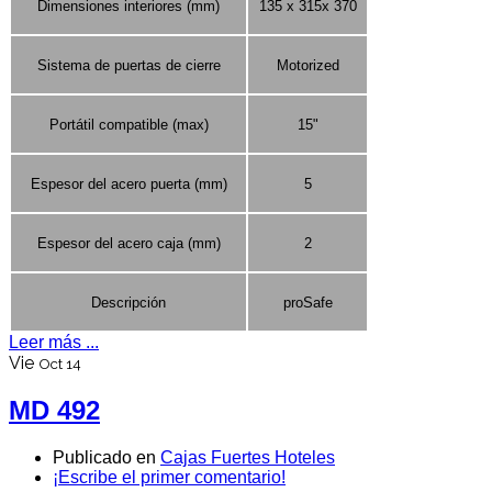
Dimensiones interiores (mm)
135 x 315x 370
Sistema de puertas de cierre
Motorized
Portátil compatible (max)
15"
Espesor del acero puerta (mm)
5
Espesor del acero caja (mm)
2
Descripción
proSafe
Leer más ...
Vie
Oct 14
MD 492
Publicado en
Cajas Fuertes Hoteles
¡Escribe el primer comentario!