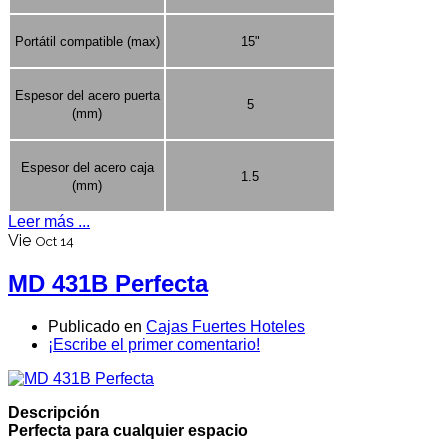
Portátil compatible (max)
15"
Espesor del acero puerta
5
(mm)
Espesor del acero caja
1.5
(mm)
Leer más ...
Vie
Oct 14
MD 431B Perfecta
Publicado en
Cajas Fuertes Hoteles
¡Escribe el primer comentario!
Descripción
Perfecta para cualquier espacio