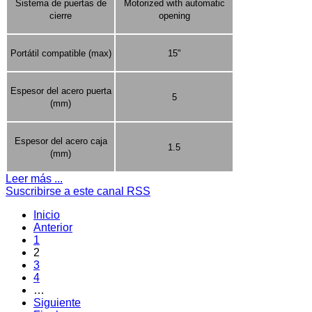
Sistema de puertas de
Motorized with automatic
cierre
opening
Portátil compatible (max)
15"
Espesor del acero puerta
5
(mm)
Espesor del acero caja
1.5
(mm)
Leer más ...
Suscribirse a este canal RSS
Inicio
Anterior
1
2
3
4
…
Siguiente