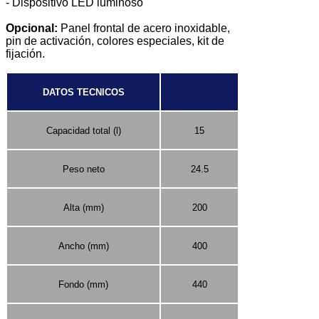
- Dispositivo LED luminoso
Opcional:
Panel frontal de acero inoxidable,
pin de activación, colores especiales, kit de
fijación.
DATOS TECNICOS
Capacidad total (l)
15
Peso neto
24.5
Alta (mm)
200
Ancho (mm)
400
Fondo (mm)
440