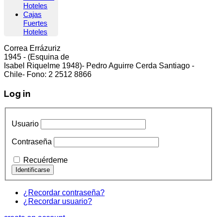
Hoteles
Cajas
Fuertes
Hoteles
Correa Errázuriz
cliente5@status.cl /
(2) 2512 8866
1945 - (Esquina de
Isabel Riquelme 1948)- Pedro Aguirre Cerda Santiago -
Chile- Fono: 2 2512 8866
Log in
Usuario
Contraseña
Recuérdeme
¿Recordar contraseña?
¿Recordar usuario?